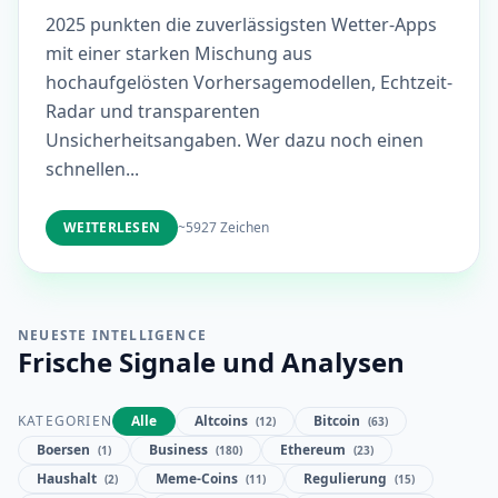
2025 punkten die zuverlässigsten Wetter-Apps
mit einer starken Mischung aus
hochaufgelösten Vorhersagemodellen, Echtzeit-
Radar und transparenten
Unsicherheitsangaben. Wer dazu noch einen
schnellen...
WEITERLESEN
~5927 Zeichen
NEUESTE INTELLIGENCE
Frische Signale und Analysen
KATEGORIEN
Alle
Altcoins
Bitcoin
(12)
(63)
Boersen
Business
Ethereum
(1)
(180)
(23)
Haushalt
Meme-Coins
Regulierung
(2)
(11)
(15)