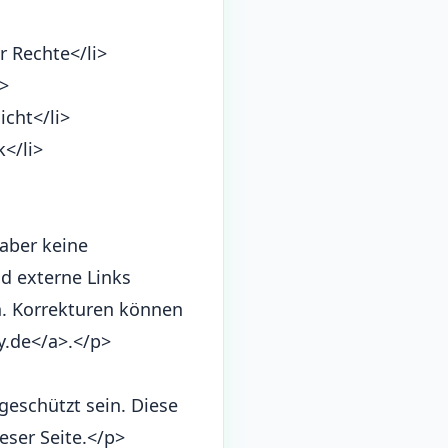
r Rechte</li>
i>
cht</li>
</li>
aber keine
d externe Links
ch. Korrekturen können
y.de</a>.</p>
geschützt sein. Diese
eser Seite.</p>