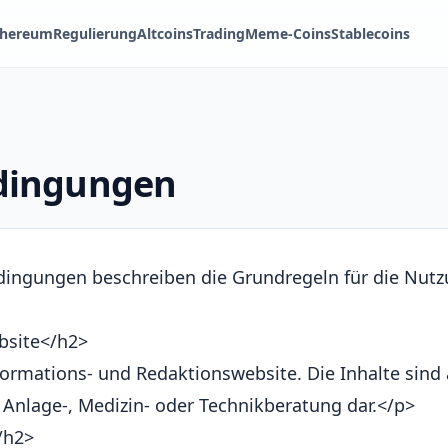
thereum
Regulierung
Altcoins
Trading
Meme-Coins
Stablecoins
dingungen
ngungen beschreiben die Grundregeln für die Nutzu
bsite</h2>
nformations- und Redaktionswebsite. Die Inhalte sind
, Anlage-, Medizin- oder Technikberatung dar.</p>
/h2>