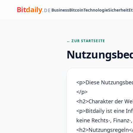
Bit
daily
Business
Bitcoin
Technologie
Sicherheit
E
.DE
← ZUR STARTSEITE
Nutzungsbe
<p>Diese Nutzungsbedi
</p>
<h2>Charakter der We
<p>Bitdaily ist eine I
keine Rechts-, Finanz-
<h2>Nutzungsregeln<