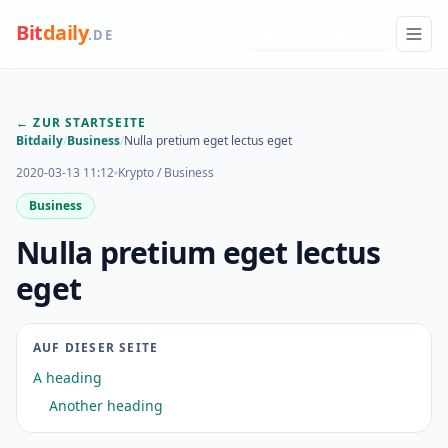
Bit
daily
NEUESTE INSIGHTS
.DE
← ZUR STARTSEITE
Bitdaily
/
Business
/
Nulla pretium eget lectus eget
2020-03-13 11:12
Krypto / Business
Business
Nulla pretium eget lectus
eget
AUF DIESER SEITE
A heading
Another heading