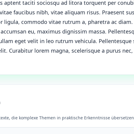
ss aptent taciti sociosqu ad litora torquent per conub
itae faucibus nibh, vitae aliquam risus. Praesent sus
or ligula, commodo vitae rutrum a, pharetra ac diam
n accumsan eu, maximus dignissim massa. Pellentes
lam eget velit in leo rutrum vehicula. Pellentesque 
 elit. Curabitur lorem magna, scelerisque a purus ne
n
rtexte, die komplexe Themen in praktische Erkenntnisse übersetzen