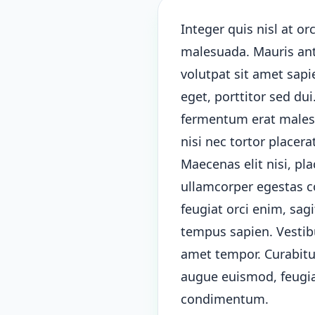
Integer quis nisl at orc
malesuada. Mauris ante
volutpat sit amet sap
eget, porttitor sed du
fermentum erat malesua
nisi nec tortor placera
Maecenas elit nisi, pla
ullamcorper egestas c
feugiat orci enim, sag
tempus sapien. Vestibu
amet tempor. Curabitur
augue euismod, feugia
condimentum.