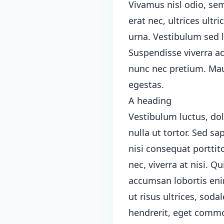
Vivamus nisl odio, semp
erat nec, ultrices ultr
urna. Vestibulum sed l
Suspendisse viverra a
nunc nec pretium. Maur
egestas.
A heading
Vestibulum luctus, dol
nulla ut tortor. Sed sa
nisi consequat porttit
nec, viverra at nisi. 
accumsan lobortis enim
ut risus ultrices, sod
hendrerit, eget commod