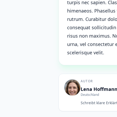
turpis nec sapien. Cla
himenaeos. Phasellus v
rutrum. Curabitur dol
consequat sollicitudi
risus non maximus. Nul
urna, vel consectetur
scelerisque velit.
AUTOR
Lena Hoffman
Deutschland
Schreibt klare Erklä