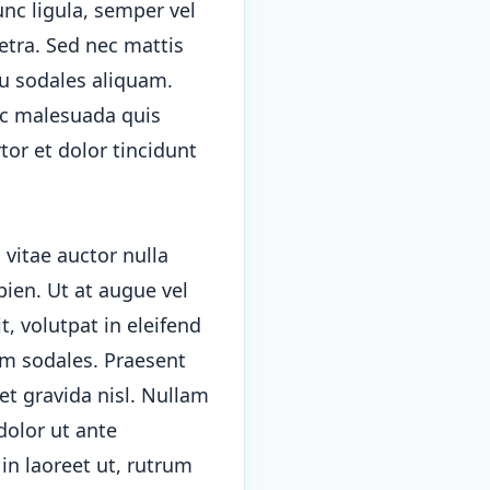
unc ligula, semper vel
retra. Sed nec mattis
cu sodales aliquam.
nc malesuada quis
tor et dolor tincidunt
vitae auctor nulla
pien. Ut at augue vel
t, volutpat in eleifend
um sodales. Praesent
et gravida nisl. Nullam
dolor ut ante
in laoreet ut, rutrum