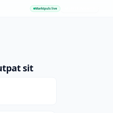
Marktpuls live
NEUESTE INSIGHTS
tpat sit