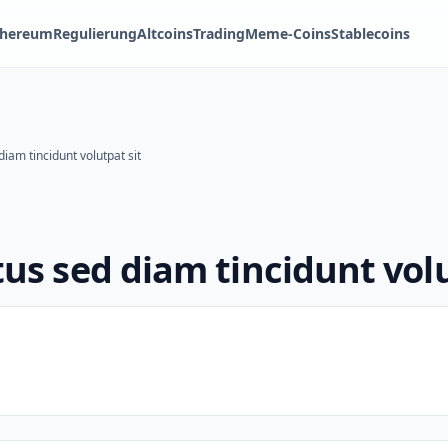
thereum
Regulierung
Altcoins
Trading
Meme-Coins
Stablecoins
am tincidunt volutpat sit
s sed diam tincidunt volu