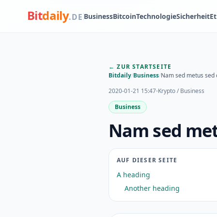
Bit
daily
Business
Bitcoin
Technologie
Sicherheit
E
.DE
← ZUR STARTSEITE
Bitdaily
/
Business
/
Nam sed metus sed di
2020-01-21 15:47
Krypto / Business
Business
Nam sed metu
AUF DIESER SEITE
A heading
Another heading