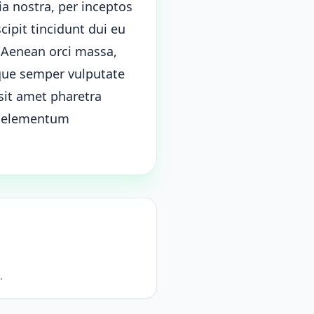
ia nostra, per inceptos
cipit tincidunt dui eu
. Aenean orci massa,
que semper vulputate
sit amet pharetra
c, elementum
.