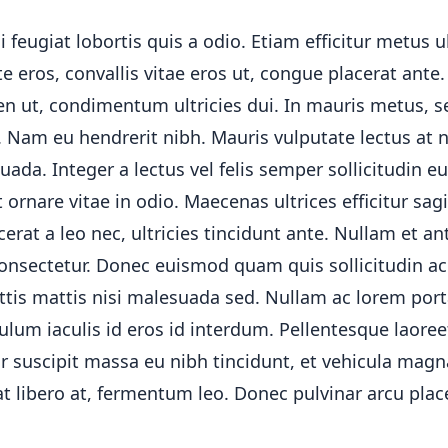
i feugiat lobortis quis a odio. Etiam efficitur metus ul
 eros, convallis vitae eros ut, congue placerat ant
ien ut, condimentum ultricies dui. In mauris metus,
i. Nam eu hendrerit nibh. Mauris vulputate lectus at
da. Integer a lectus vel felis semper sollicitudin eu
t ornare vitae in odio. Maecenas ultrices efficitur sagi
cerat a leo nec, ultricies tincidunt ante. Nullam et an
onsectetur. Donec euismod quam quis sollicitudin a
ittis mattis nisi malesuada sed. Nullam ac lorem port
lum iaculis id eros id interdum. Pellentesque laoreet
 suscipit massa eu nibh tincidunt, et vehicula magna
t libero at, fermentum leo. Donec pulvinar arcu plac