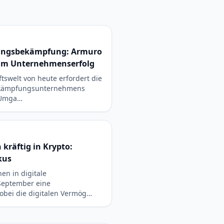
dlingsbekämpfung: Armuro
zum Unternehmenserfolg
tswelt von heute erfordert die
ekämpfungsunternehmens
 Umga…
 kräftig in Krypto:
kus
nen in digitale
September eine
bei die digitalen Vermög…