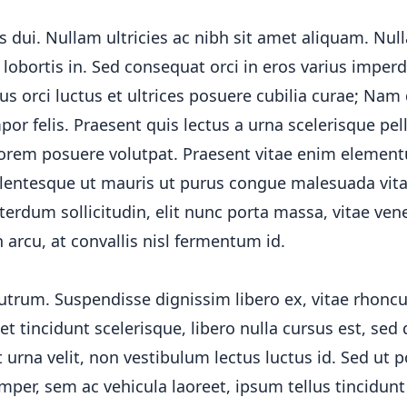
ui. Nullam ultricies ac nibh sit amet aliquam. Nulla 
lobortis in. Sed consequat orci in eros varius imper
us orci luctus et ultrices posuere cubilia curae; Nam
or felis. Praesent quis lectus a urna scelerisque pel
 lorem posuere volutpat. Praesent vitae enim eleme
ellentesque ut mauris ut purus congue malesuada vit
erdum sollicitudin, elit nunc porta massa, vitae ven
h arcu, at convallis nisl fermentum id.
utrum. Suspendisse dignissim libero ex, vitae rhonc
et tincidunt scelerisque, libero nulla cursus est, sed
 urna velit, non vestibulum lectus luctus id. Sed ut p
mper, sem ac vehicula laoreet, ipsum tellus tincidunt