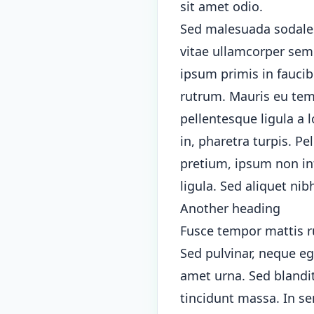
sit amet odio.
Sed malesuada sodales d
vitae ullamcorper sem 
ipsum primis in faucib
rutrum. Mauris eu temp
pellentesque ligula a
in, pharetra turpis. P
pretium, ipsum non int
ligula. Sed aliquet nib
Another heading
Fusce tempor mattis r
Sed pulvinar, neque eg
amet urna. Sed blandit
tincidunt massa. In se