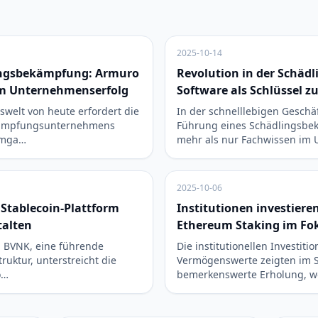
2025-10-14
lingsbekämpfung: Armuro
Revolution in der Schä
um Unternehmenserfolg
Software als Schlüssel 
swelt von heute erfordert die
In der schnelllebigen Geschäf
kämpfungsunternehmens
Führung eines Schädlingsb
Umga…
mehr als nur Fachwissen im
2025-10-06
n Stablecoin-Plattform
Institutionen investieren
talten
Ethereum Staking im Fo
in BVNK, eine führende
Die institutionellen Investitio
truktur, unterstreicht die
Vermögenswerte zeigten im 
o…
bemerkenswerte Erholung, wo