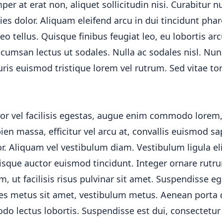
er at erat non, aliquet sollicitudin nisi. Curabitur n
icies dolor. Aliquam eleifend arcu in dui tincidunt pha
eo tellus. Quisque finibus feugiat leo, eu lobortis ar
ccumsan lectus ut sodales. Nulla ac sodales nisl. Nu
is euismod tristique lorem vel rutrum. Sed vitae tor
or vel facilisis egestas, augue enim commodo lorem, 
pien massa, efficitur vel arcu at, convallis euismod sa
or. Aliquam vel vestibulum diam. Vestibulum ligula eli
Quisque auctor euismod tincidunt. Integer ornare rutr
, ut facilisis risus pulvinar sit amet. Suspendisse eg
ales metus sit amet, vestibulum metus. Aenean porta 
o lectus lobortis. Suspendisse est dui, consectetur 