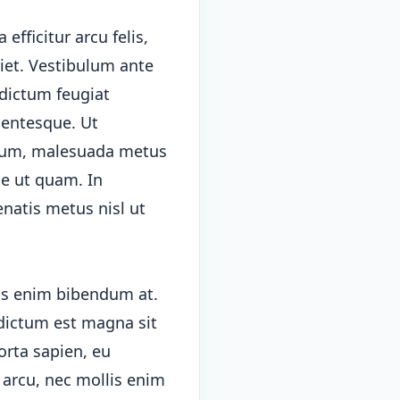
efficitur arcu felis,
diet. Vestibulum ante
 dictum feugiat
lentesque. Ut
ntum, malesuada metus
ae ut quam. In
enatis metus nisl ut
us enim bibendum at.
 dictum est magna sit
orta sapien, eu
 arcu, nec mollis enim