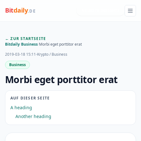
Bit
daily
NEUESTE INSIGHTS
.DE
← ZUR STARTSEITE
Bitdaily
/
Business
/
Morbi eget porttitor erat
2019-03-18 15:11
Krypto / Business
Business
Morbi eget porttitor erat
AUF DIESER SEITE
A heading
Another heading