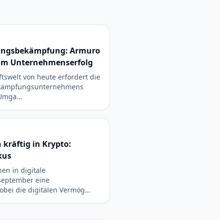
dlingsbekämpfung: Armuro
zum Unternehmenserfolg
tswelt von heute erfordert die
ekämpfungsunternehmens
 Umga…
 kräftig in Krypto:
kus
nen in digitale
September eine
bei die digitalen Vermög…