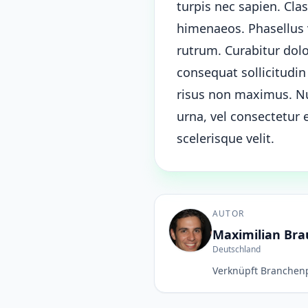
turpis nec sapien. Cla
himenaeos. Phasellus v
rutrum. Curabitur dol
consequat sollicitudi
risus non maximus. Nul
urna, vel consectetur
scelerisque velit.
AUTOR
Maximilian Br
Deutschland
Verknüpft Branchenp