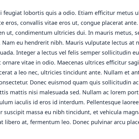
i feugiat lobortis quis a odio. Etiam efficitur metus ul
 eros, convallis vitae eros ut, congue placerat ant
ien ut, condimentum ultricies dui. In mauris metus,
i. Nam eu hendrerit nibh. Mauris vulputate lectus at
da. Integer a lectus vel felis semper sollicitudin eu
t ornare vitae in odio. Maecenas ultrices efficitur sagi
cerat a leo nec, ultricies tincidunt ante. Nullam et an
onsectetur. Donec euismod quam quis sollicitudin a
ittis mattis nisi malesuada sed. Nullam ac lorem port
lum iaculis id eros id interdum. Pellentesque laoreet
 suscipit massa eu nibh tincidunt, et vehicula magna
t libero at, fermentum leo. Donec pulvinar arcu plac