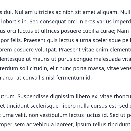
ui. Nullam ultricies ac nibh sit amet aliquam. Nulla 
lobortis in. Sed consequat orci in eros varius imper
us orci luctus et ultrices posuere cubilia curae; Nam
or felis. Praesent quis lectus a urna scelerisque pel
 lorem posuere volutpat. Praesent vitae enim eleme
ellentesque ut mauris ut purus congue malesuada vit
erdum sollicitudin, elit nunc porta massa, vitae ven
h arcu, at convallis nisl fermentum id.
utrum. Suspendisse dignissim libero ex, vitae rhonc
et tincidunt scelerisque, libero nulla cursus est, sed
 urna velit, non vestibulum lectus luctus id. Sed ut p
mper, sem ac vehicula laoreet, ipsum tellus tincidunt