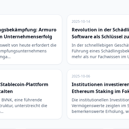
2025-10-14
lingsbekämpfung: Armuro
Revolution in der Schä
um Unternehmenserfolg
Software als Schlüssel 
swelt von heute erfordert die
In der schnelllebigen Geschäf
kämpfungsunternehmens
Führung eines Schädlingsb
Umga…
mehr als nur Fachwissen im
2025-10-06
n Stablecoin-Plattform
Institutionen investieren
talten
Ethereum Staking im Fo
in BVNK, eine führende
Die institutionellen Investitio
truktur, unterstreicht die
Vermögenswerte zeigten im 
o…
bemerkenswerte Erholung, wo