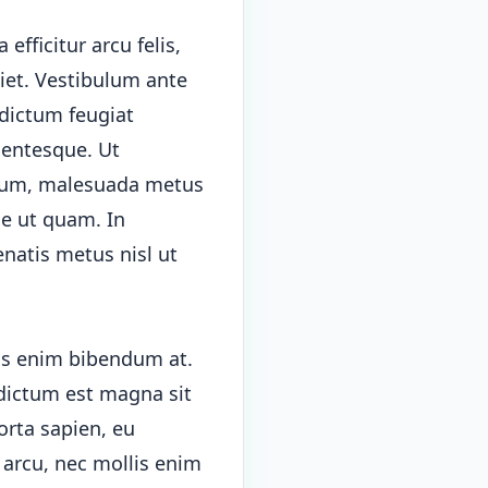
efficitur arcu felis,
diet. Vestibulum ante
 dictum feugiat
lentesque. Ut
ntum, malesuada metus
ae ut quam. In
enatis metus nisl ut
us enim bibendum at.
 dictum est magna sit
orta sapien, eu
 arcu, nec mollis enim