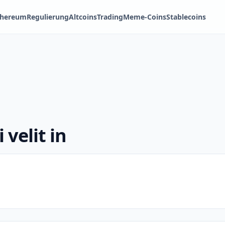
thereum
Regulierung
Altcoins
Trading
Meme-Coins
Stablecoins
 velit in