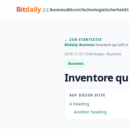
Bit
daily
Business
Bitcoin
Technologie
Sicherheit
E
.DE
← ZUR STARTSEITE
Bitdaily
/
Business
/
Inventore qui velit in
2019-11-23 15:04
Krypto / Business
Business
Inventore qui
AUF DIESER SEITE
A heading
Another heading