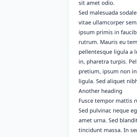
sit amet odio.
Sed malesuada sodales d
vitae ullamcorper sem 
ipsum primis in faucib
rutrum. Mauris eu temp
pellentesque ligula a
in, pharetra turpis. P
pretium, ipsum non int
ligula. Sed aliquet nib
Another heading
Fusce tempor mattis r
Sed pulvinar, neque eg
amet urna. Sed blandit
tincidunt massa. In se