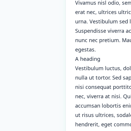
Vivamus nisl odio, semp
erat nec, ultrices ultr
urna. Vestibulum sed l
Suspendisse viverra a
nunc nec pretium. Maur
egestas.
A heading
Vestibulum luctus, dol
nulla ut tortor. Sed sa
nisi consequat porttit
nec, viverra at nisi. 
accumsan lobortis enim
ut risus ultrices, sod
hendrerit, eget commod