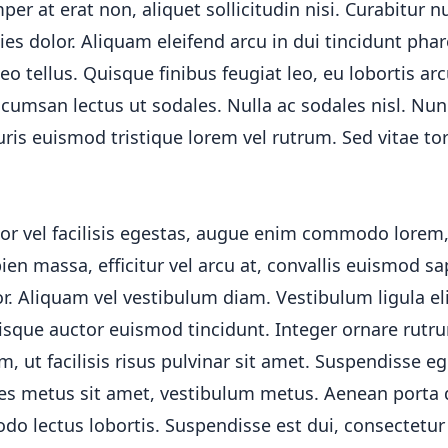
er at erat non, aliquet sollicitudin nisi. Curabitur n
icies dolor. Aliquam eleifend arcu in dui tincidunt pha
eo tellus. Quisque finibus feugiat leo, eu lobortis ar
ccumsan lectus ut sodales. Nulla ac sodales nisl. Nu
is euismod tristique lorem vel rutrum. Sed vitae tor
or vel facilisis egestas, augue enim commodo lorem, 
pien massa, efficitur vel arcu at, convallis euismod sa
or. Aliquam vel vestibulum diam. Vestibulum ligula eli
Quisque auctor euismod tincidunt. Integer ornare rutr
, ut facilisis risus pulvinar sit amet. Suspendisse eg
ales metus sit amet, vestibulum metus. Aenean porta 
o lectus lobortis. Suspendisse est dui, consectetur 