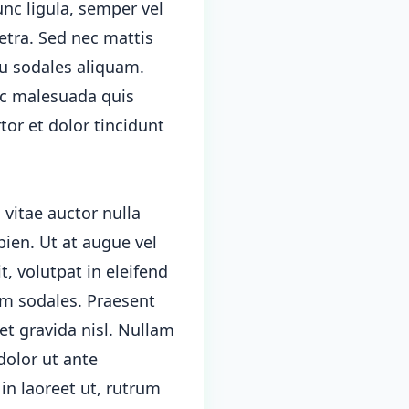
unc ligula, semper vel
retra. Sed nec mattis
cu sodales aliquam.
nc malesuada quis
tor et dolor tincidunt
vitae auctor nulla
pien. Ut at augue vel
t, volutpat in eleifend
um sodales. Praesent
et gravida nisl. Nullam
dolor ut ante
in laoreet ut, rutrum