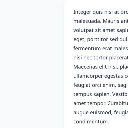
Integer quis nisl at orc
malesuada. Mauris ante
volutpat sit amet sap
eget, porttitor sed du
fermentum erat malesua
nisi nec tortor placera
Maecenas elit nisi, pla
ullamcorper egestas c
feugiat orci enim, sag
tempus sapien. Vestibu
amet tempor. Curabitur
augue euismod, feugia
condimentum.