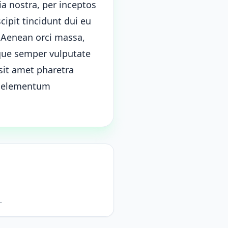
ia nostra, per inceptos
cipit tincidunt dui eu
. Aenean orci massa,
que semper vulputate
sit amet pharetra
c, elementum
.