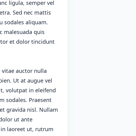
unc ligula, semper vel
retra. Sed nec mattis
cu sodales aliquam.
nc malesuada quis
tor et dolor tincidunt
vitae auctor nulla
pien. Ut at augue vel
t, volutpat in eleifend
um sodales. Praesent
et gravida nisl. Nullam
dolor ut ante
in laoreet ut, rutrum