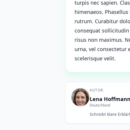
turpis nec sapien. Cla
himenaeos. Phasellus v
rutrum. Curabitur dol
consequat sollicitudi
risus non maximus. Nul
urna, vel consectetur
scelerisque velit.
AUTOR
Lena Hoffman
Deutschland
Schreibt klare Erklä