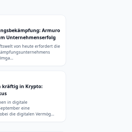
dlingsbekämpfung: Armuro
zum Unternehmenserfolg
tswelt von heute erfordert die
ekämpfungsunternehmens
 Umga…
 kräftig in Krypto:
kus
nen in digitale
September eine
bei die digitalen Vermög…