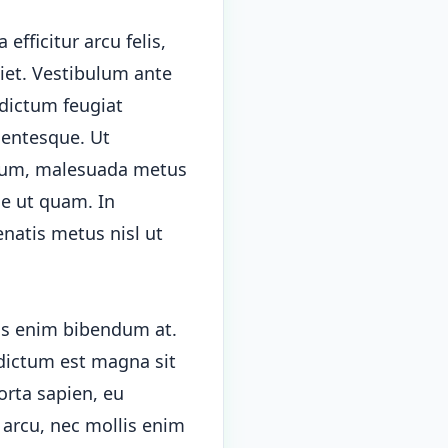
efficitur arcu felis,
diet. Vestibulum ante
 dictum feugiat
lentesque. Ut
ntum, malesuada metus
ae ut quam. In
enatis metus nisl ut
us enim bibendum at.
 dictum est magna sit
orta sapien, eu
 arcu, nec mollis enim