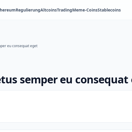
thereum
Regulierung
Altcoins
Trading
Meme-Coins
Stablecoins
per eu consequat eget
tus semper eu consequat 