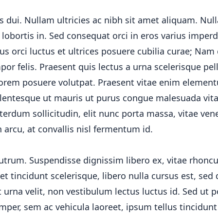
ui. Nullam ultricies ac nibh sit amet aliquam. Nulla 
lobortis in. Sed consequat orci in eros varius imper
us orci luctus et ultrices posuere cubilia curae; Nam
or felis. Praesent quis lectus a urna scelerisque pel
 lorem posuere volutpat. Praesent vitae enim eleme
ellentesque ut mauris ut purus congue malesuada vit
erdum sollicitudin, elit nunc porta massa, vitae ven
h arcu, at convallis nisl fermentum id.
utrum. Suspendisse dignissim libero ex, vitae rhonc
et tincidunt scelerisque, libero nulla cursus est, sed
 urna velit, non vestibulum lectus luctus id. Sed ut p
mper, sem ac vehicula laoreet, ipsum tellus tincidunt