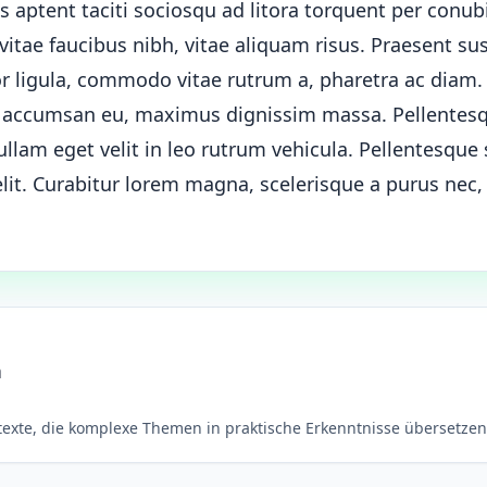
ss aptent taciti sociosqu ad litora torquent per conub
itae faucibus nibh, vitae aliquam risus. Praesent sus
or ligula, commodo vitae rutrum a, pharetra ac diam
n accumsan eu, maximus dignissim massa. Pellentes
lam eget velit in leo rutrum vehicula. Pellentesque 
 elit. Curabitur lorem magna, scelerisque a purus ne
n
rtexte, die komplexe Themen in praktische Erkenntnisse übersetzen