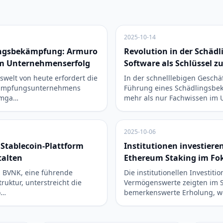
2025-10-14
lingsbekämpfung: Armuro
Revolution in der Schä
um Unternehmenserfolg
Software als Schlüssel 
swelt von heute erfordert die
In der schnelllebigen Geschäf
kämpfungsunternehmens
Führung eines Schädlingsb
Umga…
mehr als nur Fachwissen im
2025-10-06
n Stablecoin-Plattform
Institutionen investieren
talten
Ethereum Staking im Fo
in BVNK, eine führende
Die institutionellen Investitio
truktur, unterstreicht die
Vermögenswerte zeigten im 
o…
bemerkenswerte Erholung, wo