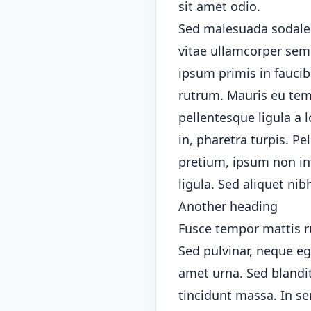
sit amet odio.
Sed malesuada sodales d
vitae ullamcorper sem 
ipsum primis in faucib
rutrum. Mauris eu temp
pellentesque ligula a
in, pharetra turpis. P
pretium, ipsum non int
ligula. Sed aliquet nib
Another heading
Fusce tempor mattis r
Sed pulvinar, neque eg
amet urna. Sed blandit
tincidunt massa. In se