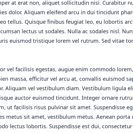
er at erat non, aliquet sollicitudin nisi. Curabitur n
icies dolor. Aliquam eleifend arcu in dui tincidunt pha
eo tellus. Quisque finibus feugiat leo, eu lobortis ar
ccumsan lectus ut sodales. Nulla ac sodales nisl. Nu
is euismod tristique lorem vel rutrum. Sed vitae tor
or vel facilisis egestas, augue enim commodo lorem, 
pien massa, efficitur vel arcu at, convallis euismod sa
or. Aliquam vel vestibulum diam. Vestibulum ligula eli
Quisque auctor euismod tincidunt. Integer ornare rutr
, ut facilisis risus pulvinar sit amet. Suspendisse eg
ales metus sit amet, vestibulum metus. Aenean porta 
o lectus lobortis. Suspendisse est dui, consectetur 