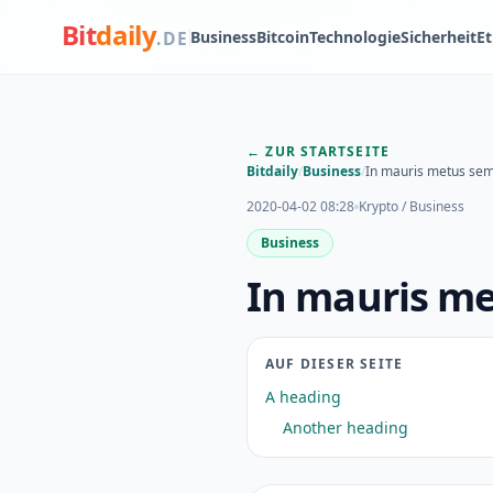
Bit
daily
Business
Bitcoin
Technologie
Sicherheit
E
.DE
← ZUR STARTSEITE
Bitdaily
/
Business
/
In mauris metus sem
2020-04-02 08:28
Krypto / Business
Business
In mauris me
AUF DIESER SEITE
A heading
Another heading