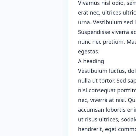
Vivamus nisl odio, semp
erat nec, ultrices ultr
urna. Vestibulum sed l
Suspendisse viverra a
nunc nec pretium. Maur
egestas.
A heading
Vestibulum luctus, dol
nulla ut tortor. Sed sa
nisi consequat porttit
nec, viverra at nisi. 
accumsan lobortis enim
ut risus ultrices, sod
hendrerit, eget commod