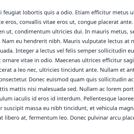
i feugiat lobortis quis a odio. Etiam efficitur metus ul
 eros, convallis vitae eros ut, congue placerat ant
ien ut, condimentum ultricies dui. In mauris metus,
i. Nam eu hendrerit nibh. Mauris vulputate lectus at
da. Integer a lectus vel felis semper sollicitudin eu
t ornare vitae in odio. Maecenas ultrices efficitur sagi
cerat a leo nec, ultricies tincidunt ante. Nullam et an
onsectetur. Donec euismod quam quis sollicitudin a
ittis mattis nisi malesuada sed. Nullam ac lorem port
lum iaculis id eros id interdum. Pellentesque laoreet
 suscipit massa eu nibh tincidunt, et vehicula magna
t libero at, fermentum leo. Donec pulvinar arcu plac