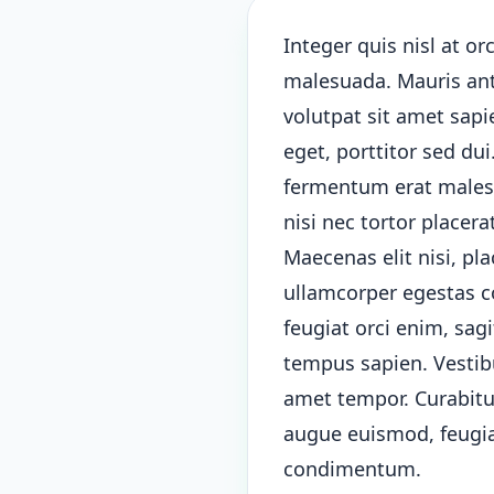
Integer quis nisl at orc
malesuada. Mauris ante
volutpat sit amet sap
eget, porttitor sed du
fermentum erat malesua
nisi nec tortor placera
Maecenas elit nisi, pla
ullamcorper egestas c
feugiat orci enim, sag
tempus sapien. Vestibu
amet tempor. Curabitur
augue euismod, feugia
condimentum.