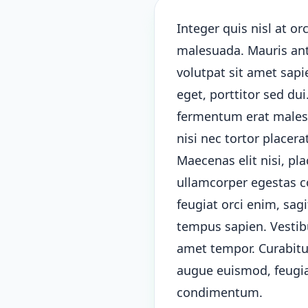
Integer quis nisl at orc
malesuada. Mauris ante
volutpat sit amet sap
eget, porttitor sed du
fermentum erat malesua
nisi nec tortor placera
Maecenas elit nisi, pla
ullamcorper egestas c
feugiat orci enim, sag
tempus sapien. Vestibu
amet tempor. Curabitur
augue euismod, feugia
condimentum.