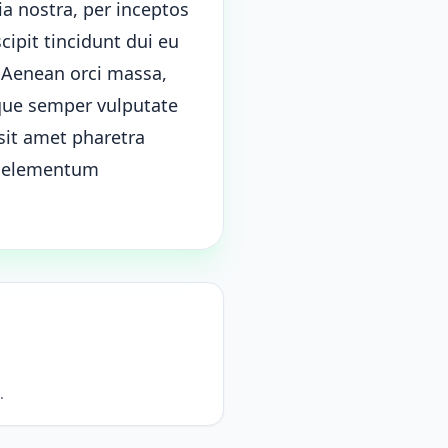
ia nostra, per inceptos
cipit tincidunt dui eu
. Aenean orci massa,
que semper vulputate
sit amet pharetra
c, elementum
.