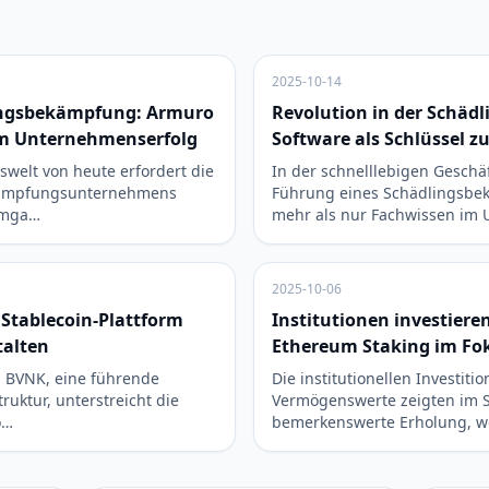
2025-10-14
lingsbekämpfung: Armuro
Revolution in der Schä
um Unternehmenserfolg
Software als Schlüssel 
swelt von heute erfordert die
In der schnelllebigen Geschäf
kämpfungsunternehmens
Führung eines Schädlingsb
Umga…
mehr als nur Fachwissen im
2025-10-06
n Stablecoin-Plattform
Institutionen investieren
talten
Ethereum Staking im Fo
in BVNK, eine führende
Die institutionellen Investitio
truktur, unterstreicht die
Vermögenswerte zeigten im 
o…
bemerkenswerte Erholung, wo