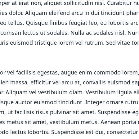
er at erat non, aliquet sollicitudin nisi. Curabitur n
icies dolor. Aliquam eleifend arcu in dui tincidunt pha
eo tellus. Quisque finibus feugiat leo, eu lobortis ar
ccumsan lectus ut sodales. Nulla ac sodales nisl. Nu
is euismod tristique lorem vel rutrum. Sed vitae tor
or vel facilisis egestas, augue enim commodo lorem, 
pien massa, efficitur vel arcu at, convallis euismod sa
or. Aliquam vel vestibulum diam. Vestibulum ligula eli
Quisque auctor euismod tincidunt. Integer ornare rutr
, ut facilisis risus pulvinar sit amet. Suspendisse eg
ales metus sit amet, vestibulum metus. Aenean porta 
o lectus lobortis. Suspendisse est dui, consectetur 