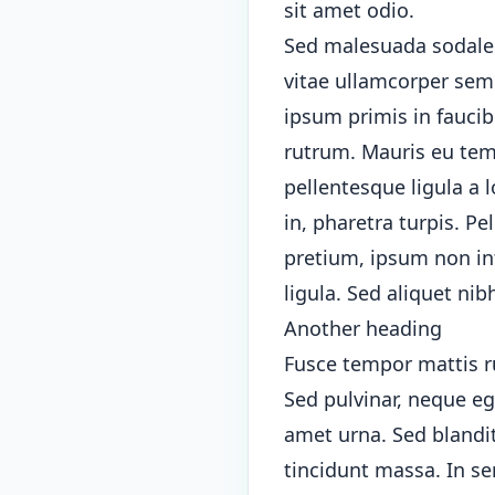
sit amet odio.
Sed malesuada sodales d
vitae ullamcorper sem 
ipsum primis in faucib
rutrum. Mauris eu temp
pellentesque ligula a
in, pharetra turpis. P
pretium, ipsum non int
ligula. Sed aliquet nib
Another heading
Fusce tempor mattis r
Sed pulvinar, neque eg
amet urna. Sed blandit
tincidunt massa. In se