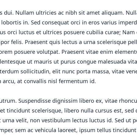
ui. Nullam ultricies ac nibh sit amet aliquam. Nulla 
lobortis in. Sed consequat orci in eros varius imper
us orci luctus et ultrices posuere cubilia curae; Nam
or felis. Praesent quis lectus a urna scelerisque pel
 lorem posuere volutpat. Praesent vitae enim eleme
ellentesque ut mauris ut purus congue malesuada vit
erdum sollicitudin, elit nunc porta massa, vitae ven
h arcu, at convallis nisl fermentum id.
utrum. Suspendisse dignissim libero ex, vitae rhonc
et tincidunt scelerisque, libero nulla cursus est, sed
 urna velit, non vestibulum lectus luctus id. Sed ut p
mper, sem ac vehicula laoreet, ipsum tellus tincidunt