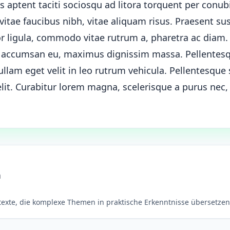
ss aptent taciti sociosqu ad litora torquent per conub
itae faucibus nibh, vitae aliquam risus. Praesent sus
or ligula, commodo vitae rutrum a, pharetra ac diam
n accumsan eu, maximus dignissim massa. Pellentes
lam eget velit in leo rutrum vehicula. Pellentesque 
 elit. Curabitur lorem magna, scelerisque a purus ne
n
rtexte, die komplexe Themen in praktische Erkenntnisse übersetzen