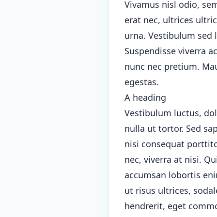
Vivamus nisl odio, semp
erat nec, ultrices ultr
urna. Vestibulum sed l
Suspendisse viverra a
nunc nec pretium. Maur
egestas.
A heading
Vestibulum luctus, dol
nulla ut tortor. Sed sa
nisi consequat porttit
nec, viverra at nisi. 
accumsan lobortis enim
ut risus ultrices, sod
hendrerit, eget commod