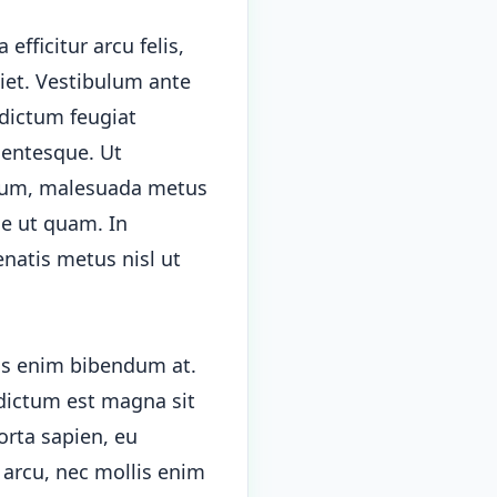
efficitur arcu felis,
diet. Vestibulum ante
 dictum feugiat
lentesque. Ut
ntum, malesuada metus
ae ut quam. In
enatis metus nisl ut
us enim bibendum at.
 dictum est magna sit
orta sapien, eu
 arcu, nec mollis enim