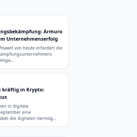
dlingsbekämpfung: Armuro
zum Unternehmenserfolg
tswelt von heute erfordert die
ekämpfungsunternehmens
 Umga…
 kräftig in Krypto:
kus
nen in digitale
September eine
bei die digitalen Vermög…