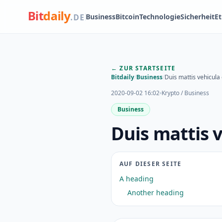
Bit
daily
Business
Bitcoin
Technologie
Sicherheit
E
.DE
← ZUR STARTSEITE
Bitdaily
/
Business
/
Duis mattis vehicula
2020-09-02 16:02
Krypto / Business
Business
Duis mattis 
AUF DIESER SEITE
A heading
Another heading