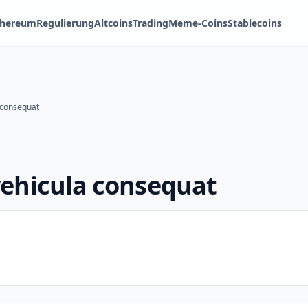
thereum
Regulierung
Altcoins
Trading
Meme-Coins
Stablecoins
 consequat
vehicula consequat