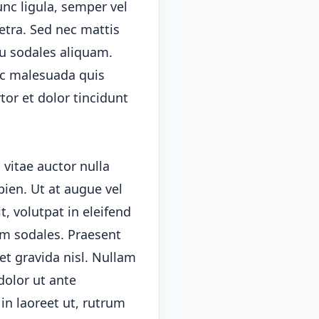
unc ligula, semper vel
retra. Sed nec mattis
cu sodales aliquam.
nc malesuada quis
tor et dolor tincidunt
vitae auctor nulla
pien. Ut at augue vel
t, volutpat in eleifend
um sodales. Praesent
et gravida nisl. Nullam
dolor ut ante
in laoreet ut, rutrum