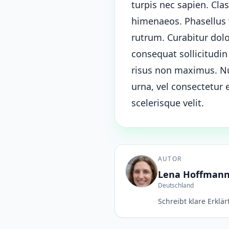
turpis nec sapien. Cla
himenaeos. Phasellus v
rutrum. Curabitur dol
consequat sollicitudi
risus non maximus. Nul
urna, vel consectetur
scelerisque velit.
AUTOR
Lena Hoffman
Deutschland
Schreibt klare Erklä