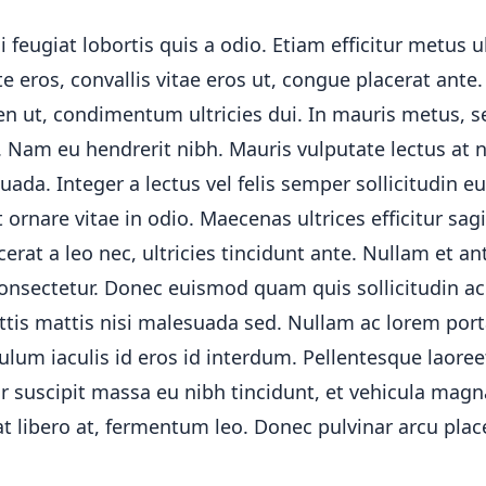
i feugiat lobortis quis a odio. Etiam efficitur metus ul
 eros, convallis vitae eros ut, congue placerat ant
ien ut, condimentum ultricies dui. In mauris metus,
i. Nam eu hendrerit nibh. Mauris vulputate lectus at
da. Integer a lectus vel felis semper sollicitudin eu
t ornare vitae in odio. Maecenas ultrices efficitur sagi
cerat a leo nec, ultricies tincidunt ante. Nullam et an
onsectetur. Donec euismod quam quis sollicitudin a
ittis mattis nisi malesuada sed. Nullam ac lorem port
lum iaculis id eros id interdum. Pellentesque laoreet
 suscipit massa eu nibh tincidunt, et vehicula magna
t libero at, fermentum leo. Donec pulvinar arcu plac