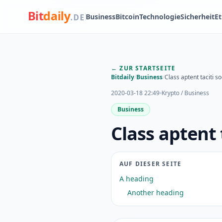
Bit
daily
Business
Bitcoin
Technologie
Sicherheit
E
.DE
← ZUR STARTSEITE
Bitdaily
/
Business
/
Class aptent taciti s
2020-03-18 22:49
Krypto / Business
Business
Class aptent 
AUF DIESER SEITE
A heading
Another heading