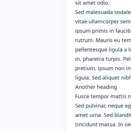
sit amet odio.
Sed malesuada sodales d
vitae ullamcorper sem 
ipsum primis in faucib
rutrum. Mauris eu temp
pellentesque ligula a
in, pharetra turpis. P
pretium, ipsum non int
ligula. Sed aliquet nib
Another heading
Fusce tempor mattis r
Sed pulvinar, neque eg
amet urna. Sed blandit
tincidunt massa. In se