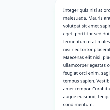
Integer quis nisl at orc
malesuada. Mauris ante
volutpat sit amet sap
eget, porttitor sed du
fermentum erat malesua
nisi nec tortor placera
Maecenas elit nisi, pla
ullamcorper egestas c
feugiat orci enim, sag
tempus sapien. Vestibu
amet tempor. Curabitur
augue euismod, feugia
condimentum.