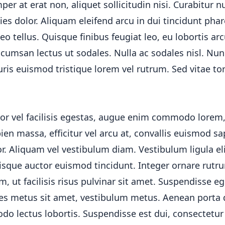
er at erat non, aliquet sollicitudin nisi. Curabitur n
icies dolor. Aliquam eleifend arcu in dui tincidunt pha
eo tellus. Quisque finibus feugiat leo, eu lobortis ar
ccumsan lectus ut sodales. Nulla ac sodales nisl. Nu
is euismod tristique lorem vel rutrum. Sed vitae tor
or vel facilisis egestas, augue enim commodo lorem, 
pien massa, efficitur vel arcu at, convallis euismod sa
or. Aliquam vel vestibulum diam. Vestibulum ligula eli
Quisque auctor euismod tincidunt. Integer ornare rutr
, ut facilisis risus pulvinar sit amet. Suspendisse eg
ales metus sit amet, vestibulum metus. Aenean porta 
o lectus lobortis. Suspendisse est dui, consectetur 