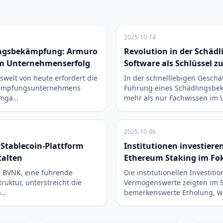
2025-10-14
lingsbekämpfung: Armuro
Revolution in der Schä
um Unternehmenserfolg
Software als Schlüssel 
swelt von heute erfordert die
In der schnelllebigen Geschäf
kämpfungsunternehmens
Führung eines Schädlingsb
Umga…
mehr als nur Fachwissen im
2025-10-06
n Stablecoin-Plattform
Institutionen investieren
talten
Ethereum Staking im Fo
in BVNK, eine führende
Die institutionellen Investitio
truktur, unterstreicht die
Vermögenswerte zeigten im 
o…
bemerkenswerte Erholung, wo