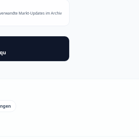
 verwandte Markt-Updates im Archiv
squ
ungen