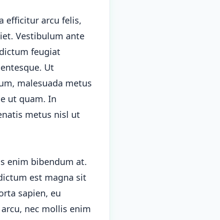
efficitur arcu felis,
diet. Vestibulum ante
 dictum feugiat
lentesque. Ut
ntum, malesuada metus
ae ut quam. In
enatis metus nisl ut
us enim bibendum at.
 dictum est magna sit
orta sapien, eu
 arcu, nec mollis enim