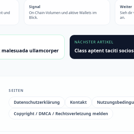
Signal
Weiter
it und
On-Chain-Volumen und aktive Wallets im
Sieh dir
Blick.
an.
NÄCHSTER ARTIKEL
it malesuada ullamcorper
Class aptent taciti socio
SEITEN
Datenschutzerklärung
Kontakt
Nutzungsbeding
Copyright / DMCA / Rechtsverletzung melden