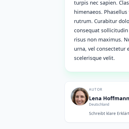
turpis nec sapien. Cla
himenaeos. Phasellus v
rutrum. Curabitur dol
consequat sollicitudi
risus non maximus. Nul
urna, vel consectetur
scelerisque velit.
AUTOR
Lena Hoffman
Deutschland
Schreibt klare Erklä