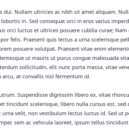
ui. Nullam ultricies ac nibh sit amet aliquam. Nulla 
lobortis in. Sed consequat orci in eros varius imper
us orci luctus et ultrices posuere cubilia curae; Nam
or felis. Praesent quis lectus a urna scelerisque pel
 lorem posuere volutpat. Praesent vitae enim eleme
ellentesque ut mauris ut purus congue malesuada vit
erdum sollicitudin, elit nunc porta massa, vitae ven
h arcu, at convallis nisl fermentum id.
utrum. Suspendisse dignissim libero ex, vitae rhonc
et tincidunt scelerisque, libero nulla cursus est, sed
 urna velit, non vestibulum lectus luctus id. Sed ut p
mper, sem ac vehicula laoreet, ipsum tellus tincidunt