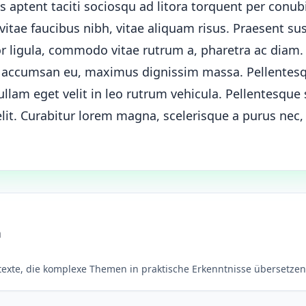
ss aptent taciti sociosqu ad litora torquent per conub
itae faucibus nibh, vitae aliquam risus. Praesent sus
or ligula, commodo vitae rutrum a, pharetra ac diam
n accumsan eu, maximus dignissim massa. Pellentes
lam eget velit in leo rutrum vehicula. Pellentesque 
 elit. Curabitur lorem magna, scelerisque a purus ne
n
rtexte, die komplexe Themen in praktische Erkenntnisse übersetzen