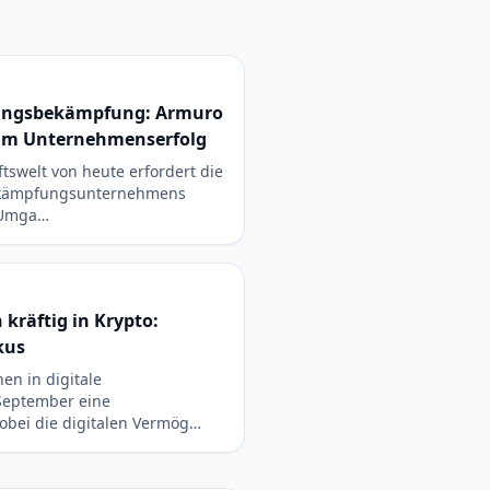
dlingsbekämpfung: Armuro
zum Unternehmenserfolg
tswelt von heute erfordert die
ekämpfungsunternehmens
 Umga…
 kräftig in Krypto:
kus
nen in digitale
September eine
bei die digitalen Vermög…