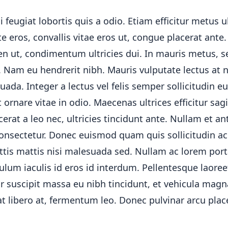
i feugiat lobortis quis a odio. Etiam efficitur metus ul
 eros, convallis vitae eros ut, congue placerat ant
ien ut, condimentum ultricies dui. In mauris metus,
i. Nam eu hendrerit nibh. Mauris vulputate lectus at
da. Integer a lectus vel felis semper sollicitudin eu
t ornare vitae in odio. Maecenas ultrices efficitur sagi
cerat a leo nec, ultricies tincidunt ante. Nullam et an
onsectetur. Donec euismod quam quis sollicitudin a
ittis mattis nisi malesuada sed. Nullam ac lorem port
lum iaculis id eros id interdum. Pellentesque laoreet
 suscipit massa eu nibh tincidunt, et vehicula magna
t libero at, fermentum leo. Donec pulvinar arcu plac