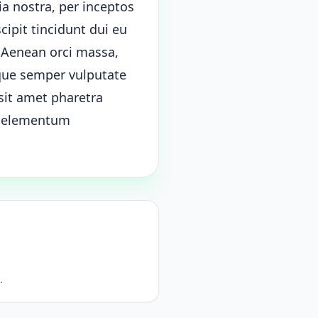
ia nostra, per inceptos
cipit tincidunt dui eu
. Aenean orci massa,
que semper vulputate
sit amet pharetra
c, elementum
.