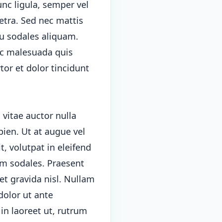
unc ligula, semper vel
retra. Sed nec mattis
cu sodales aliquam.
nc malesuada quis
tor et dolor tincidunt
vitae auctor nulla
pien. Ut at augue vel
t, volutpat in eleifend
um sodales. Praesent
et gravida nisl. Nullam
dolor ut ante
in laoreet ut, rutrum