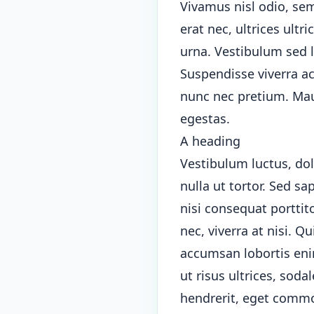
Vivamus nisl odio, semp
erat nec, ultrices ultr
urna. Vestibulum sed l
Suspendisse viverra a
nunc nec pretium. Maur
egestas.
A heading
Vestibulum luctus, dol
nulla ut tortor. Sed sa
nisi consequat porttit
nec, viverra at nisi. 
accumsan lobortis enim
ut risus ultrices, sod
hendrerit, eget commod