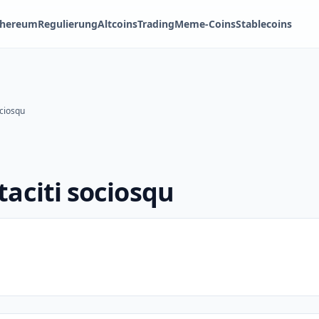
thereum
Regulierung
Altcoins
Trading
Meme-Coins
Stablecoins
ociosqu
taciti sociosqu