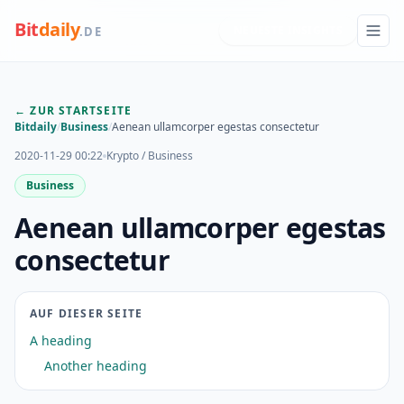
Bit
daily
NEUESTE INSIGHTS
.DE
← ZUR STARTSEITE
Bitdaily
/
Business
/
Aenean ullamcorper egestas consectetur
2020-11-29 00:22
Krypto / Business
Business
Aenean ullamcorper egestas
consectetur
AUF DIESER SEITE
A heading
Another heading